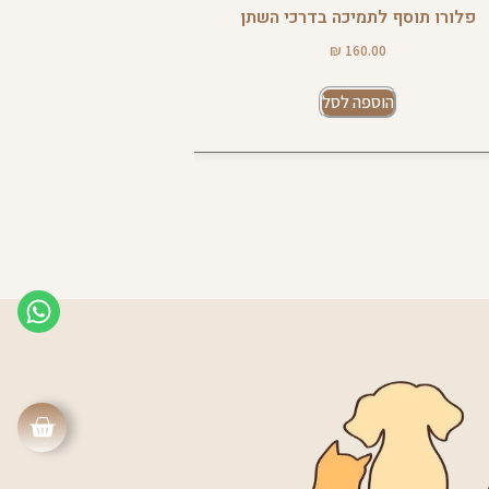
פלורו תוסף לתמיכה בדרכי השתן
שמן **טבעוני** RM OMEGLO
0.00
₪
160.00
הוספה לסל
הוספ