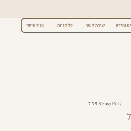
ם ומידע
יצירת קשר
סל קניות
אזור אישי
מזון
/ Easy Pill איזי פיל